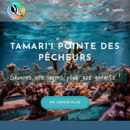
MENU
TAMARI'I POINTE DES
PÊCHEURS
Sauvons nos lagons pour nos enfants !
EN SAVOIR PLUS