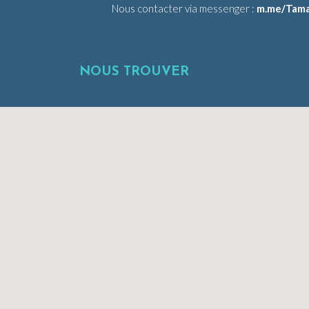
Nous contacter via messenger :
m.me/Tama
NOUS TROUVER