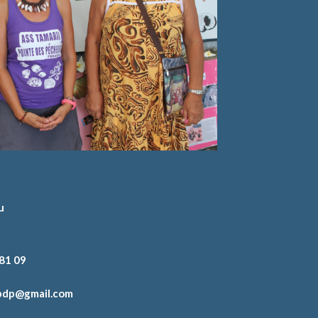
u
 81 09
.pdp@gmail.com